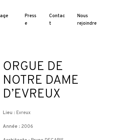
kage
Press
Contac
Nous
e
t
rejoindre
ORGUE DE
NOTRE DAME
D’EVREUX
Lieu :
Evreux
Année :
2006