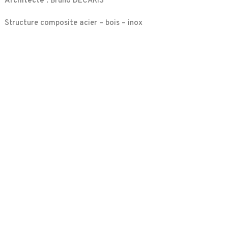
Architecte :
Bruno DECARIS
Structure composite acier – bois – inox